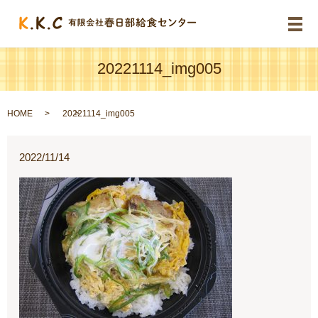
メ
20221114_img005
HOME
20221114_img005
2022/11/14