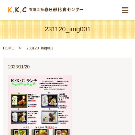
メ
231120_img001
HOME
231120_img001
2023/11/20