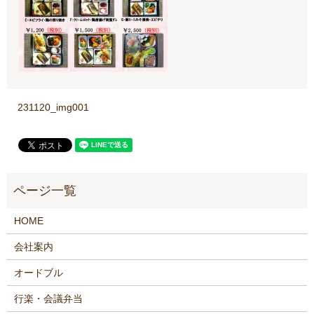
231120_img001
HOME
会社案内
オードブル
行楽・会議弁当