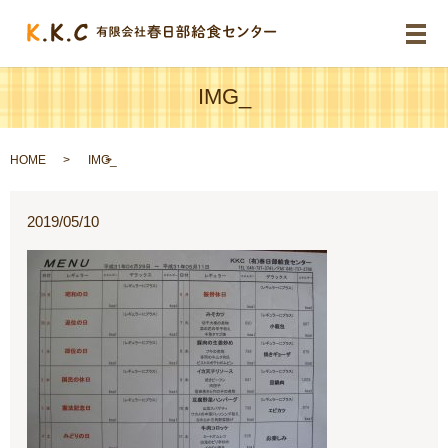
メ
IMG_
HOME
IMG_
2019/05/10