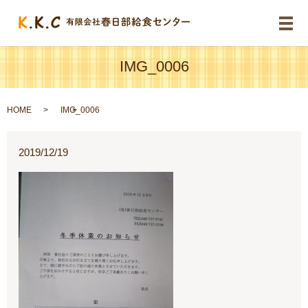
メ
IMG_0006
HOME
IMG_0006
2019/12/19