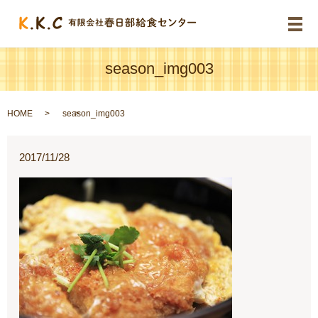
メ
season_img003
HOME
season_img003
2017/11/28